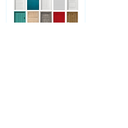
© 2024 by Ground Floor
Śrem wielkopolska
natoli@wp.pl
606314192
Inspiruj się naszymi
pomysłami
dołącz do nas na Facebooku